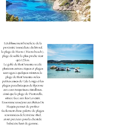
L'établissement bénéficie de la
proximité immédiate du littoral.
la plage de Maora ( Maora beach ),
plage de sable la plus proche n'est
qu'à 1,2 km.
Le golfe de Sant'Amanza recèle
plusieurs autres criques et plages
sauvages à quelques minutes, la
plage de Sant'Amanza ou les
petites anses de Cala Longa et les
plages paradisiaques de Sperone
aux eaux turquoises cristallines,
ainsi que la plage de Piantarella,
située face aux iles Lavezzi.
En somme un séjour aux Suites Du
Maquis permet de profiter
facilement d'une palette de plages
renommées de l'extrême-Sud,
atout précieux pour la clientèle
balnéaire haut de gamme.