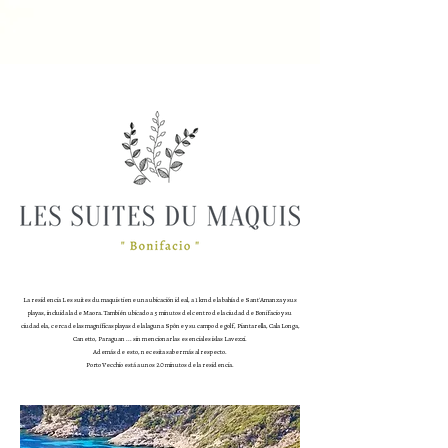
La residencia Les suites du maquis tiene una ubicación ideal, a 1 km de la bahía de Sant'Amanza y sus
playas, incluida la de Maora. También ubicado a 5 minutos del centro de la ciudad de Bonifacio y su
ciudadela, cerca de las magníficas playas de la laguna Spône y su campo de golf, Piantarella, Cala Longa,
Canetto, Paraguan ... sin mencionar las esenciales islas Lavezzi.
Además de esto, necesita saber más al respecto.
Porto Vecchio está a unos 20 minutos de la residencia.